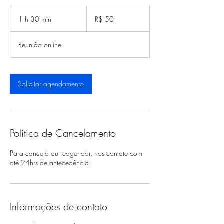
50
Reais
1 h 30 min
1
R$ 50
brasileiros
3
0
Reunião online
m
i
n
Solicitar agendamento
Política de Cancelamento
Para cancela ou reagendar, nos contate com
até 24hrs de antecedência.
Informações de contato